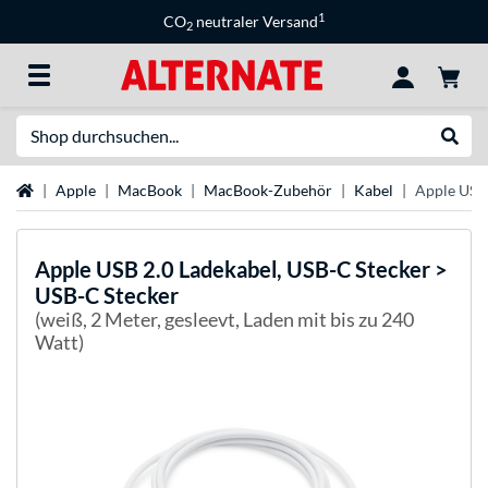
1
CO
neutraler Versand
2
Suche
Suche
Startseite
Apple
MacBook
MacBook-Zubehör
Kabel
Apple USB 
Apple
USB 2.0 Ladekabel, USB-C Stecker >
USB-C Stecker
(weiß, 2 Meter, gesleevt, Laden mit bis zu 240
Watt)