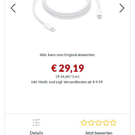
Abb. kann vom Original abweichen.
€ 29,19
(
€ 14,60
/ 1 m
)
inkl. MwSt. und zzgl. Versandkosten ab
€ 9,99
0.0 Stern
Jetzt bewerten
Details