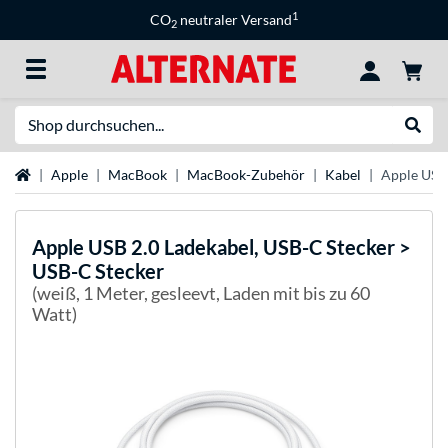
1
CO
neutraler Versand
2
Suche
Suche
Startseite
Apple
MacBook
MacBook-Zubehör
Kabel
Apple USB 
Apple
USB 2.0 Ladekabel, USB-C Stecker >
USB-C Stecker
(weiß, 1 Meter, gesleevt, Laden mit bis zu 60
Watt)