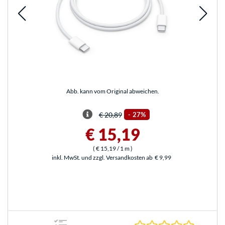
Abb. kann vom Original abweichen.
€ 20,89
-
27%
€ 15,19
(
€ 15,19
/ 1 m
)
inkl. MwSt. und zzgl. Versandkosten ab
€ 9,99
0.0 Stern