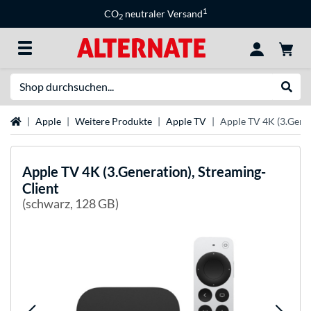
1
CO
neutraler Versand
2
Suche
Suche
Startseite
Apple
Weitere Produkte
Apple TV
Apple TV 4K (3.Gener
Apple
TV 4K (3.Generation), Streaming-
Client
(schwarz, 128 GB)