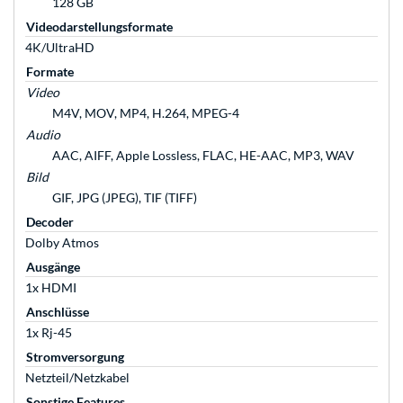
128 GB
Videodarstellungsformate
4K/UltraHD
Formate
Video
M4V, MOV, MP4, H.264, MPEG-4
Audio
AAC, AIFF, Apple Lossless, FLAC, HE-AAC, MP3, WAV
Bild
GIF, JPG (JPEG), TIF (TIFF)
Decoder
Dolby Atmos
Ausgänge
1x HDMI
Anschlüsse
1x Rj-45
Stromversorgung
Netzteil/Netzkabel
Sonstige Features