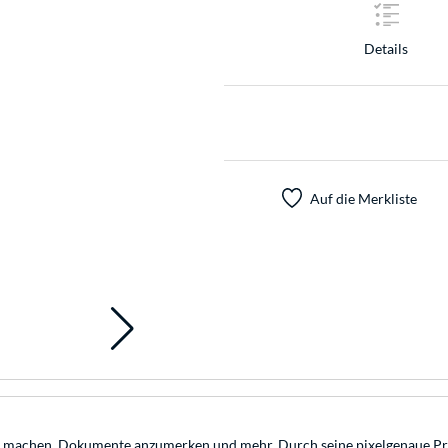
Details
Auf die Merkliste
u machen, Dokumente anzumerken und mehr. Durch seine pixel­genaue Präzis