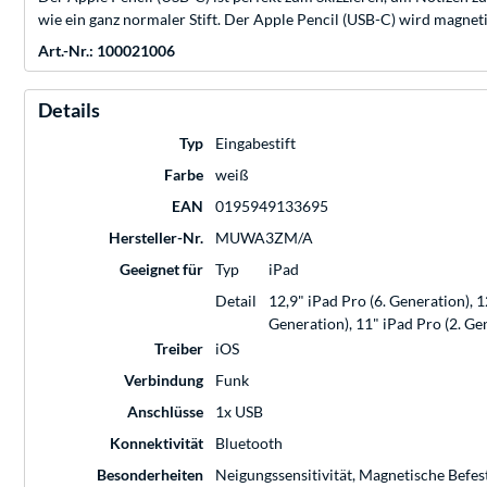
wie ein ganz normaler Stift. Der Apple Pencil (USB-C) wird magnet
Art.-Nr.: 100021006
Details
Typ
Eingabestift
Farbe
weiß
EAN
0195949133695
Hersteller-Nr.
MUWA3ZM/A
Geeignet für
Typ
iPad
Detail
12,9" iPad Pro (6. Generation), 1
Generation), 11" iPad Pro (2. Gen
Treiber
iOS
Verbindung
Funk
Anschlüsse
1x USB
Konnektivität
Bluetooth
Besonderheiten
Neigungs­sensitivität, Magnetische Befes