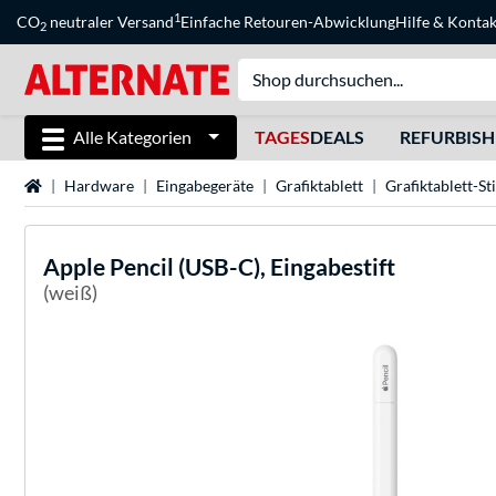
1
CO
neutraler Versand
Einfache Retouren-Abwicklung
Hilfe
&
Kontak
2
Alle Kategorien
TAGES
DEALS
REFURBIS
Startseite
Hardware
Eingabegeräte
Grafiktablett
Grafiktablett-Sti
Apple
Pencil (USB-C), Eingabestift
(weiß)