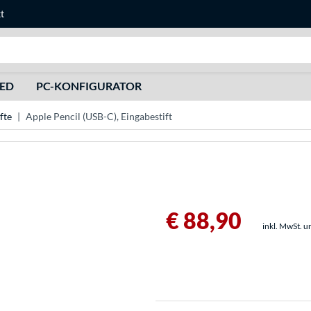
t
Suche
HED
PC-KONFIGURATOR
fte
Apple Pencil (USB-C), Eingabestift
€ 88,90
inkl. MwSt. u