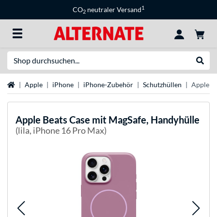
1
CO
neutraler Versand
2
Suche
Suche
Startseite
Apple
iPhone
iPhone-Zubehör
Schutzhüllen
Apple Be
Apple
Beats Case mit MagSafe, Handyhülle
(lila, iPhone 16 Pro Max)