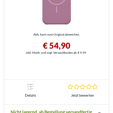
Abb. kann vom Original abweichen.
€ 54,90
inkl. MwSt. und zzgl. Versandkosten ab
€ 9,99
0.0 Stern
Jetzt bewerten
Details
Nicht lagernd, ab Bestellung versandfertig