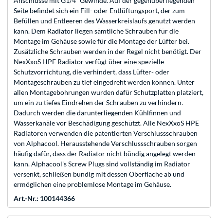
Anschlüsse mit G1/4“ Gewinde. Auf der gegenüberliegenden
Seite befindet sich ein Fill- oder Entlüftungsport, der zum
Befüllen und Entleeren des Wasserkreislaufs genutzt werden
kann. Dem Radiator liegen sämtliche Schrauben für die
Montage im Gehäuse sowie für die Montage der Lüfter bei.
Zusätzliche Schrauben werden in der Regel nicht benötigt. Der
NexXxoS HPE Radiator verfügt über eine spezielle
Schutzvorrichtung, die verhindert, dass Lüfter- oder
Montageschrauben zu tief eingedreht werden können. Unter
allen Montagebohrungen wurden dafür Schutzplatten platziert,
um ein zu tiefes Eindrehen der Schrauben zu verhindern.
Dadurch werden die darunterliegenden Kühlfinnen und
Wasserkanäle vor Beschädigung geschützt. Alle NexXxoS HPE
Radiatoren verwenden die patentierten Verschlussschrauben
von Alphacool. Herausstehende Verschlussschrauben sorgen
häufig dafür, dass der Radiator nicht bündig angelegt werden
kann. Alphacool's Screw Plugs sind vollständig im Radiator
versenkt, schließen bündig mit dessen Oberfläche ab und
ermöglichen eine problemlose Montage im Gehäuse.
Art.-Nr.: 100144366