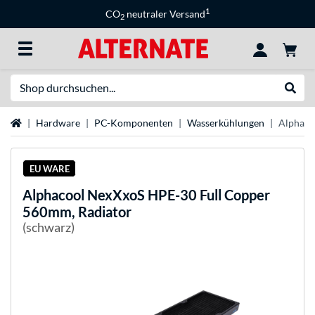
1
CO
neutraler Versand
2
Suche
Suche
Startseite
Hardware
PC-Komponenten
Wasserkühlungen
Alphaco
EU WARE
Alphacool
NexXxoS HPE-30 Full Copper
560mm, Radiator
(schwarz)