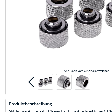
Abb. kann vom Original abweichen.
Produktbeschreibung
Mit den von Alphacool HT 16mm HardTube Anschraubtüllen G1/4 für