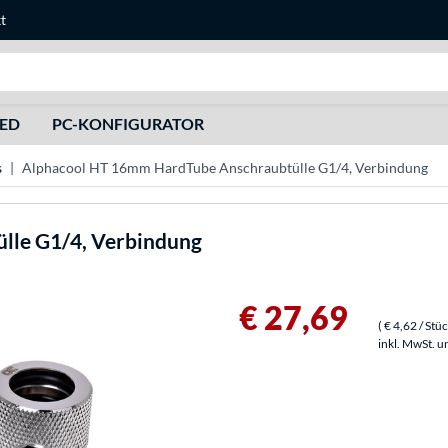
t
Suche
HED
PC-KONFIGURATOR
s
Alphacool HT 16mm HardTube Anschraubtülle G1/4, Verbindung
le G1/4, Verbindung
€ 27,69
(
€ 4,62
/ Stü
inkl. MwSt. u