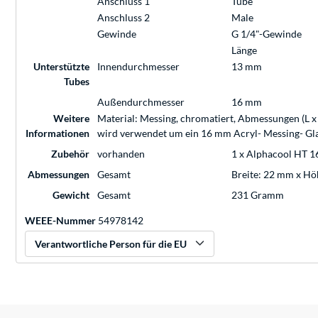
Anschluss 1
Tube
Anschluss 2
Male
Gewinde
G 1/4"-Gewinde
Länge
Unterstützte
Innendurchmesser
13 mm
Tubes
Außendurchmesser
16 mm
Weitere
Material: Messing, chromatiert, Abmessungen (L x 
Informationen
wird verwendet um ein 16 mm Acryl- Messing- Gla
Zubehör
vorhanden
1 x Alphacool HT 1
Abmessungen
Gesamt
Breite: 22 mm x Hö
Gewicht
Gesamt
231 Gramm
WEEE-Nummer
54978142
Verantwortliche Person für die EU