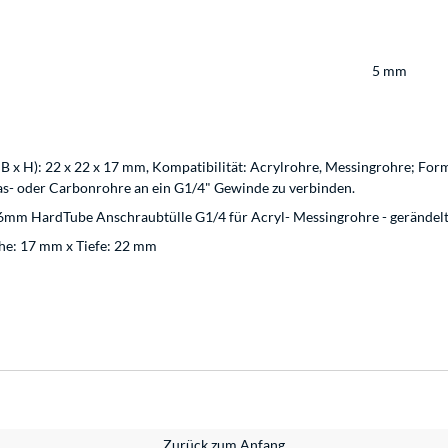
5 mm
B x H): 22 x 22 x 17 mm, Kompatibilität: Acrylrohre, Messingrohre; Form
s- oder Carbonrohre an ein G1/4" Gewinde zu verbinden.
6mm HardTube Anschraubtülle G1/4 für Acryl- Messingrohre - gerändel
he: 17 mm x Tiefe: 22 mm
Zurück zum Anfang