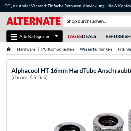
1
CO
neutraler Versand
Einfache Retouren-Abwicklung
Hilfe
&
Kontak
2
Alle Kategorien
TAGES
DEALS
REFURBIS
Startseite
Hardware
PC-Komponenten
Wasserkühlungen
Fitting
Alphacool
HT 16mm HardTube Anschraubtül
(chrom, 6 Stück)