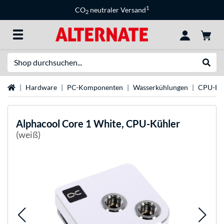
1
CO
neutraler Versand
2
Suche
Suche
Startseite
Hardware
PC-Komponenten
Wasserkühlungen
CPU-Bl
Alphacool
Core 1 White, CPU-Kühler
(weiß)