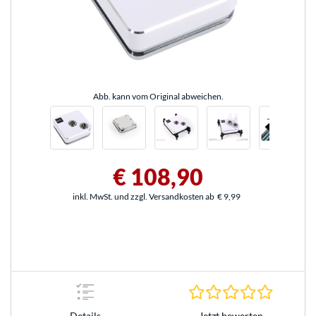
Abb. kann vom Original abweichen.
€ 108,90
inkl. MwSt. und zzgl. Versandkosten ab
€ 9,99
0.0 Stern
Jetzt bewerten
Details