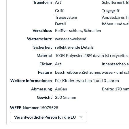
Trageform
Art
Schultergurt, B
Griff
Tragegriff
Tragesystem
Anpassbares T
Detail
höhen- und wei
Verschluss
Reißverschluss, Schnallen
Wetterschutz
wasserabweisend
Sicherheit
reflektierende Details
Material
100% Polyester, 48% davon ist recyceltes 
Fächer
Art
Innentaschen 
Feature
beschreibbare Ziehzunge, wasser- und sc
Weitere Informationen
Für Kinder zwischen 1 und 3 Jahren
Abmessung
Außen
Breite: 170 m
Gewicht
250 Gramm
WEEE-Nummer
15075528
Verantwortliche Person für die EU