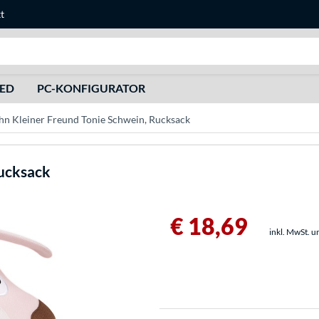
t
Suche
HED
PC-KONFIGURATOR
hn Kleiner Freund Tonie Schwein, Rucksack
Rucksack
€ 18,69
inkl. MwSt. u