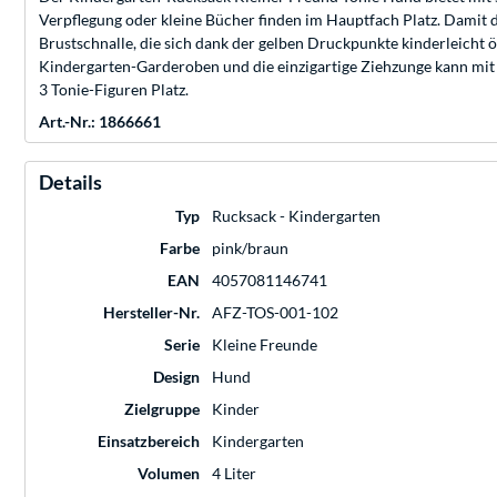
Verpflegung oder kleine Bücher finden im Hauptfach Platz. Damit de
Brustschnalle, die sich dank der gelben Druckpunkte kinderleicht öf
Kindergarten-Garderoben und die einzigartige Ziehzunge kann mit
3 Tonie-Figuren Platz.
Art.-Nr.: 1866661
Details
Typ
Rucksack - Kindergarten
Farbe
pink/braun
EAN
4057081146741
Hersteller-Nr.
AFZ-TOS-001-102
Serie
Kleine Freunde
Design
Hund
Zielgruppe
Kinder
Einsatzbereich
Kindergarten
Volumen
4 Liter