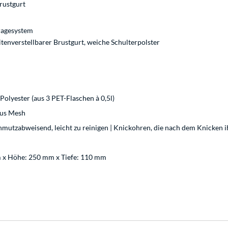
rustgurt
ragesystem
tenverstellbarer Brustgurt, weiche Schulterpolster
Polyester (aus 3 PET-Flaschen à 0,5l)
aus Mesh
hmutzabweisend, leicht zu reinigen | Knickohren, die nach dem Knicken
m x Höhe: 250 mm x Tiefe: 110 mm