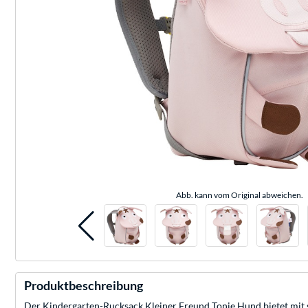
Abb. kann vom Original abweichen.
Produktbeschreibung
Der Kindergarten-Rucksack Kleiner Freund Tonie Hund bietet mit s