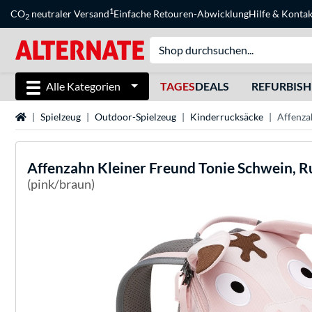
1
CO
neutraler Versand
Einfache Retouren-Abwicklung
Hilfe
&
Kontak
2
Alle Kategorien
TAGES
DEALS
REFURBIS
Startseite
Spielzeug
Outdoor-Spielzeug
Kinderrucksäcke
Affenza
Affenzahn
Kleiner Freund Tonie Schwein, 
(pink/braun)