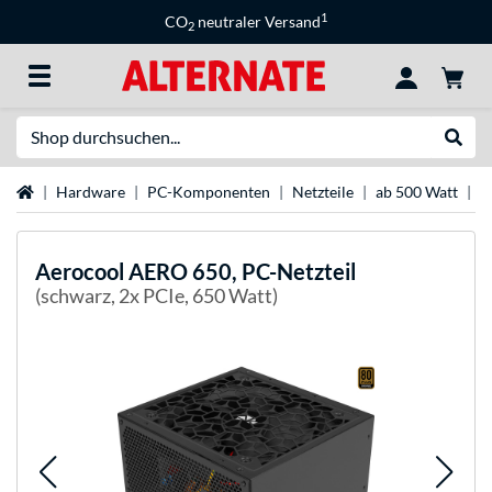
1
CO
neutraler Versand
2
Suche
Suche
Startseite
Hardware
PC-Komponenten
Netzteile
ab 500 Watt
A
Aerocool
AERO 650, PC-Netzteil
(schwarz, 2x PCIe, 650 Watt)