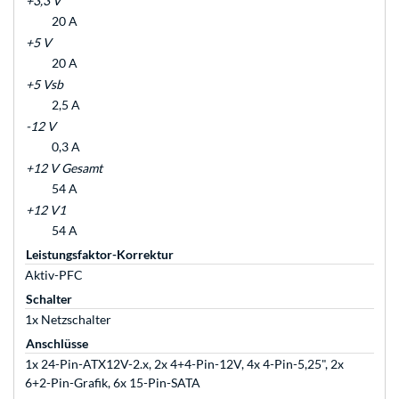
+3,3 V
20 A
+5 V
20 A
+5 Vsb
2,5 A
-12 V
0,3 A
+12 V Gesamt
54 A
+12 V1
54 A
Leistungsfaktor-Korrektur
Aktiv-PFC
Schalter
1x Netzschalter
Anschlüsse
1x 24-Pin-ATX12V-2.x, 2x 4+4-Pin-12V, 4x 4-Pin-5,25", 2x
6+2-Pin-Grafik, 6x 15-Pin-SATA