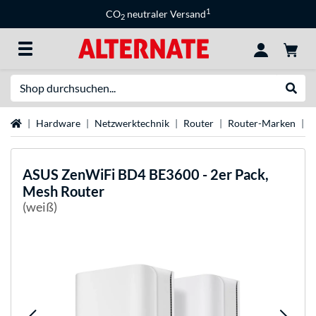
1
CO
neutraler Versand
2
Suche
Suche
Startseite
Hardware
Netzwerktechnik
Router
Router-Marken
A
ASUS
ZenWiFi BD4 BE3600 - 2er Pack,
Mesh Router
(weiß)