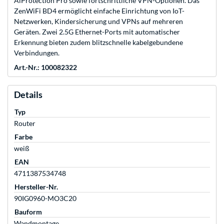
AiProtection Pro sowie fortschrittliche VPN-Optionen. Das
ZenWiFi BD4 ermöglicht einfache Einrichtung von IoT-
Netzwerken, Kindersicherung und VPNs auf mehreren
Geräten. Zwei 2.5G Ethernet-Ports mit automatischer
Erkennung bieten zudem blitzschnelle kabelgebundene
Verbindungen.
Art.-Nr.: 100082322
Details
Typ
Router
Farbe
weiß
EAN
4711387534748
Hersteller-Nr.
90IG0960-MO3C20
Bauform
Wandmontage