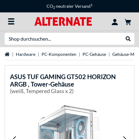
1
CO
neutraler Versand
2
Suche
Suche
Startseite
Hardware
PC-Komponenten
PC-Gehäuse
Gehäuse-Mar
ASUS
TUF GAMING GT502 HORIZON
ARGB , Tower-Gehäuse
(weiß, Tempered Glass x 2)