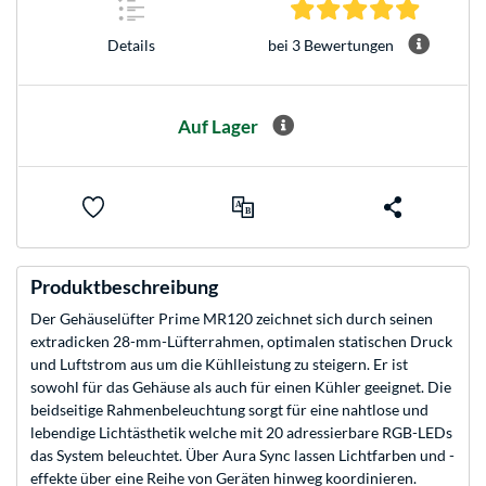
5.0 Stern
bei 3 Bewertungen
Details
Auf Lager
Produktbeschreibung
Der Gehäuselüfter Prime MR120 zeichnet sich durch seinen
extradicken 28-mm-Lüfterrahmen, optimalen statischen Druck
und Luftstrom aus um die Kühlleistung zu steigern. Er ist
sowohl für das Gehäuse als auch für einen Kühler geeignet. Die
beidseitige Rahmenbeleuchtung sorgt für eine nahtlose und
lebendige Lichtästhetik welche mit 20 adressierbare RGB-LEDs
das System beleuchtet. Über Aura Sync lassen Lichtfarben und -
effekte über eine Reihe von Geräten hinweg koordinieren.