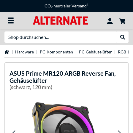
1
CO
neutraler Versand
2
Suche
Suche
Startseite
Hardware
PC-Komponenten
PC-Gehäuselüfter
RGB-Lüf
ASUS
Prime MR120 ARGB Reverse Fan,
Gehäuselüfter
(schwarz, 120 mm)