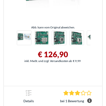
Abb. kann vom Original abweichen.
€ 126,90
inkl. MwSt. und zzgl. Versandkosten ab
€ 9,99
3.0 Stern
bei 1 Bewertung
Details