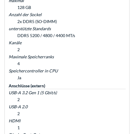
maximal
128 GB
Anzahl der Sockel
2x DDR5 (SO-DIMM)
unterstützte Standards
DDR5 5200 / 4800 / 4400 MT/s
Kanäle
2
Maximale Speicherranks
4
Speichercontroller in CPU
Ja
Anschlüsse (extern)
USB-A 3.2 Gen 1 (5 Gbit/s)
2
USB-A 2.0
2
HDMI
1