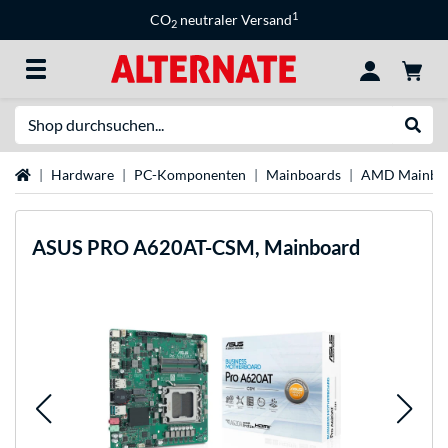
1
CO
neutraler Versand
2
Suche
Suche
Startseite
Hardware
PC-Komponenten
Mainboards
AMD Mainbo
ASUS
PRO A620AT-CSM, Mainboard