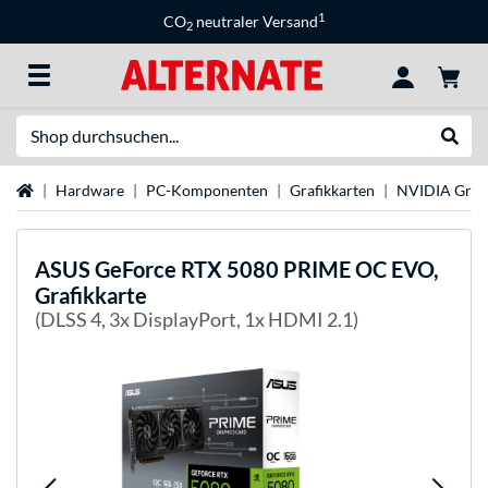
1
CO
neutraler Versand
2
Suche
Suche
Startseite
Hardware
PC-Komponenten
Grafikkarten
NVIDIA Grafi
ASUS
GeForce RTX 5080 PRIME OC EVO,
Grafikkarte
(DLSS 4, 3x DisplayPort, 1x HDMI 2.1)