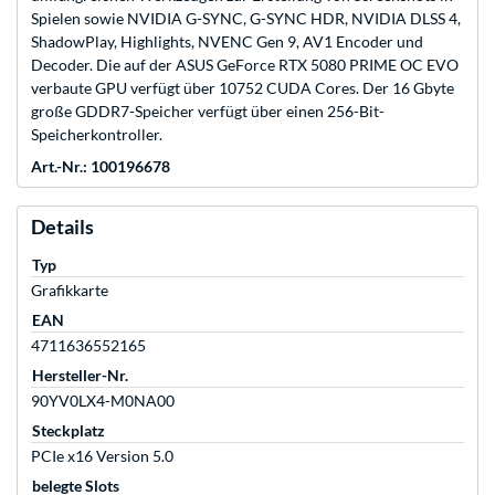
Spielen sowie NVIDIA G-SYNC, G-SYNC HDR, NVIDIA DLSS 4,
ShadowPlay, Highlights, NVENC Gen 9, AV1 Encoder und
Decoder. Die auf der ASUS GeForce RTX 5080 PRIME OC EVO
verbaute GPU verfügt über 10752 CUDA Cores. Der 16 Gbyte
große GDDR7-Speicher verfügt über einen 256-Bit-
Speicherkontroller.
Art.-Nr.: 100196678
Details
Typ
Grafikkarte
EAN
4711636552165
Hersteller-Nr.
90YV0LX4-M0NA00
Steckplatz
PCIe x16 Version 5.0
belegte Slots