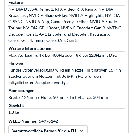
Feature
NVIDIA DLSS 4, Reflex 2, RTX Video, RTX Remix, NVIDIA
Broadcast, NVIDIA ShadowPlay, NVIDIA Highlights, NVIDIA
G-SYNC, NVIDIA App, Game Ready-Treiber, NVIDIA Studio-
Treiber, NVIDIA GPU Boost, NVENC Encoder: Gen 9, NVENC
Decoder: Gen 6, AV1 Encoder und Decoder, Raytracing
Cores: Gen 4, TensorCores (AI): Gen 5
Weitere Informationen
Max. Auflösung: 4K bei 480Hz oderr 8K bei 120Hz mit DSC
Hinweis
Für die Stromversorgung wird ein Netzteil mit nativen 16-Pin
Stecker oder ein Netzteil mit 3x 8-Pin PCIe für den
mitgelieferten Adapter benötigt.
Abmessungen
Breite: 126 mm x Höhe: 50 mm x Tiefe/Länge: 304 mm
Gewicht
1,3 kg
WEEE-Nummer
54978142
Verantwortliche Person für die EU