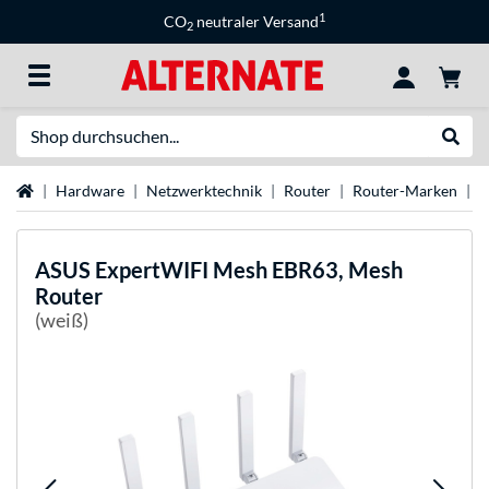
1
CO
neutraler Versand
2
Suche
Suche
Startseite
Hardware
Netzwerktechnik
Router
Router-Marken
A
ASUS
ExpertWIFI Mesh EBR63, Mesh
Router
(weiß)