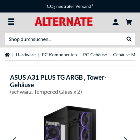
1
CO
neutraler Versand
2
Suche
Suche
Startseite
Hardware
PC-Komponenten
PC-Gehäuse
Gehäuse-Mar
ASUS
A31 PLUS TG ARGB , Tower-
Gehäuse
(schwarz, Tempered Glass x 2)