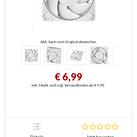
Abb. kann vom Original abweichen.
€ 6,99
inkl. MwSt. und zzgl. Versandkosten ab
€ 9,99
0.0 Stern
Jetzt bewerten
Details