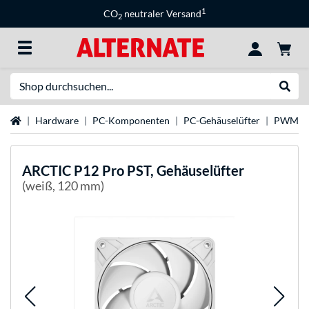
1
CO
neutraler Versand
2
Suche
Suche
Startseite
Hardware
PC-Komponenten
PC-Gehäuselüfter
PWM-Lü
ARCTIC
P12 Pro PST, Gehäuselüfter
(weiß, 120 mm)