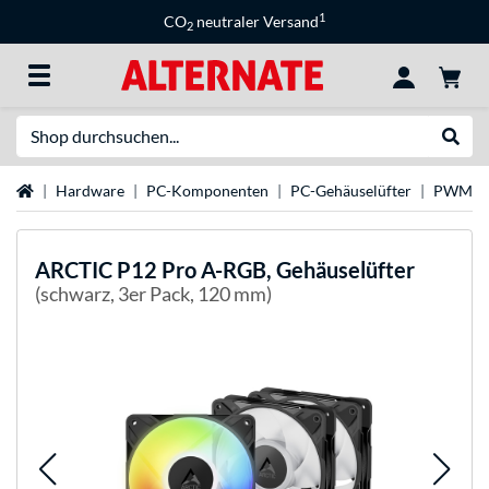
1
CO
neutraler Versand
2
Suche
Suche
Startseite
Hardware
PC-Komponenten
PC-Gehäuselüfter
PWM-Lü
ARCTIC
P12 Pro A-RGB, Gehäuselüfter
(schwarz, 3er Pack, 120 mm)