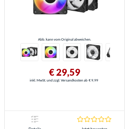
Abb. kann vom Original abweichen.
€ 29,59
inkl. MwSt. und zzgl. Versandkosten ab
€ 9,99
0.0 Stern
Jetzt bewerten
Details