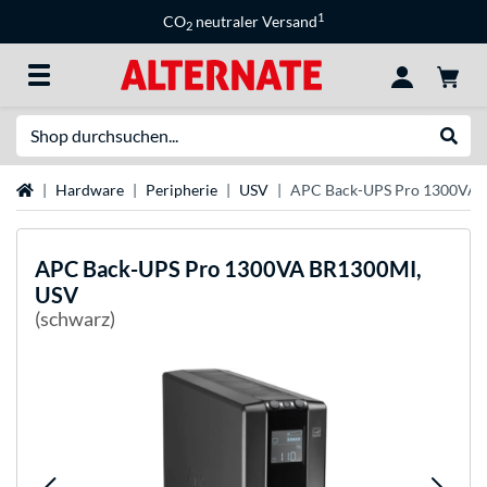
1
CO
neutraler Versand
2
Suche
Suche
Startseite
Hardware
Peripherie
USV
APC Back-UPS Pro 1300VA 
APC
Back-UPS Pro 1300VA BR1300MI,
USV
(schwarz)