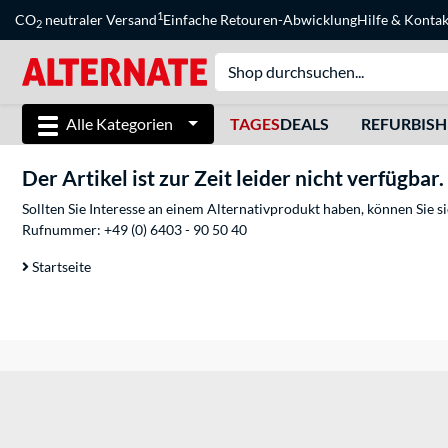
1
CO
neutraler Versand
Einfache Retouren-Abwicklung
Hilfe
&
Kontak
2
Alle Kategorien
TAGES
DEALS
REFURBIS
Der Artikel ist zur Zeit leider nicht verfügbar.
Sollten Sie Interesse an einem Alternativprodukt haben, können Sie 
Rufnummer:
+49 (0) 6403 - 90 50 40
Startseite