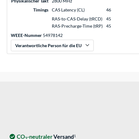
Physikalischer Takt
2800 MHz
Timings
CAS Latency (CL)
46
RAS-to-CAS-Delay (tRCD)
45
RAS-Precharge-Time (tRP)
45
WEEE-Nummer
54978142
Verantwortliche Person für die EU
CO
-neutraler
Versand
1
2