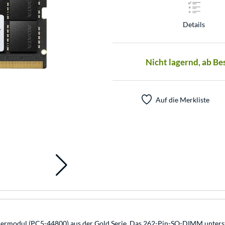
Details
Nicht lagernd, ab Be
Auf die Merkliste
odul (PC5-44800) aus der Gold Serie. Das 262-Pin-SO-DIMM unterstüt