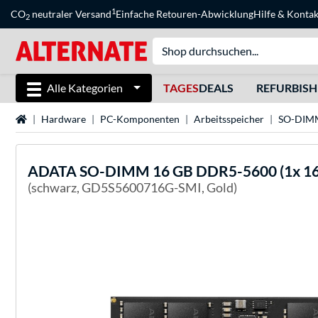
1
CO
neutraler Versand
Einfache Retouren-Abwicklung
Hilfe
&
Kontak
2
Alle Kategorien
TAGES
DEALS
REFURBIS
Startseite
Hardware
PC-Komponenten
Arbeitsspeicher
SO-DIM
ADATA
SO-DIMM 16 GB DDR5-5600 (1x 16 
(schwarz, GD5S5600716G-SMI, Gold)