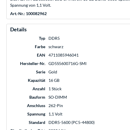
Spannung von 1,1 Volt.
Art.-Nr.: 100082962
Details
Typ
DDR5
Farbe
schwarz
EAN
4711085946041
Hersteller-Nr.
GD5S5600716G-SMI
Serie
Gold
Kapazität
16 GB
Anzahl
1 Stück
Bauform
SO-DIMM
Anschluss
262-Pin
Spannung
1,1 Volt
Standard
DDR5-5600 (PC5-44800)