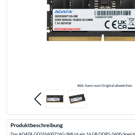
Abb. kann vom Original abweichen.
Produktbeschreibung
Das ADATA GD5S5600716G-SMI ist ein 16 GB DDR5-5600-Speicherm