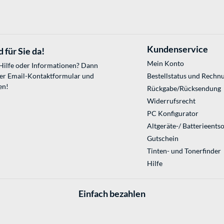
Kundenservice
 für Sie da!
Mein Konto
 Hilfe oder Informationen? Dann
ser
Email-Kontaktformular
und
Bestellstatus und Rechn
en!
Rückgabe/Rücksendung
Widerrufsrecht
PC Konfigurator
Altgeräte-/ Batterieents
Gutschein
Tinten- und Tonerfinder
Hilfe
Einfach bezahlen