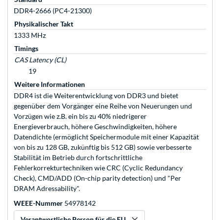
DDR4-2666 (PC4-21300)
Physikalischer Takt
1333 MHz
Timings
CAS Latency (CL)
19
Weitere Informationen
DDR4 ist die Weiterentwicklung von DDR3 und bietet
gegenüber dem Vorgänger eine Reihe von Neuerungen und
Vorzügen wie z.B. ein bis zu 40% niedrigerer
Energieverbrauch, höhere Geschwindigkeiten, höhere
Datendichte (ermöglicht Speichermodule mit einer Kapazität
von bis zu 128 GB, zukünftig bis 512 GB) sowie verbesserte
Stabilität im Betrieb durch fortschrittliche
Fehlerkorrekturtechniken wie CRC (Cyclic Redundancy
Check), CMD/ADD (On-chip parity detection) und "Per
DRAM Adressability".
WEEE-Nummer
54978142
Verantwortliche Person für die EU