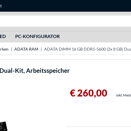
t
Suche
HED
PC-KONFIGURATOR
rken
ADATA RAM
ADATA DIMM 16 GB DDR5-5600 (2x 8 GB) Dual-
ual-Kit, Arbeitsspeicher
€ 260,00
inkl. MwS