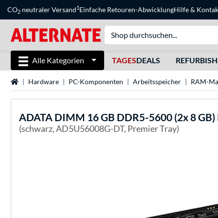
1
CO
neutraler Versand
Einfache Retouren-Abwicklung
Hilfe
&
Kontak
2
Alle Kategorien
TAGES
DEALS
REFURBIS
Startseite
Hardware
PC-Komponenten
Arbeitsspeicher
RAM-Ma
ADATA
DIMM 16 GB DDR5-5600 (2x 8 GB) D
(schwarz, AD5U56008G-DT, Premier Tray)