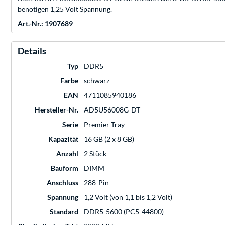
benötigen 1,25 Volt Spannung.
Art.-Nr.: 1907689
Details
Typ
DDR5
Farbe
schwarz
EAN
4711085940186
Hersteller-Nr.
AD5U56008G-DT
Serie
Premier Tray
Kapazität
16 GB (2 x 8 GB)
Anzahl
2 Stück
Bauform
DIMM
Anschluss
288-Pin
Spannung
1,2 Volt (von 1,1 bis 1,2 Volt)
Standard
DDR5-5600 (PC5-44800)