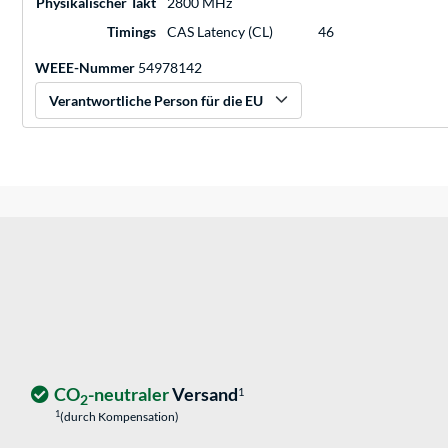
Physikalischer Takt
2800 MHz
Timings
CAS Latency (CL)
46
WEEE-Nummer
54978142
Verantwortliche Person für die EU
CO
-neutraler
Versand
1
2
1
(durch Kompensation)