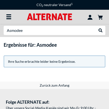
1
CO
neutraler Versand
2
Suche
Suche
Ergebnisse für: Asmodee
Ihre Suche erbrachte leider keine Ergebnisse.
Zurück zum Anfang
Folge ALTERNATE auf:
Über unsere Social-Media-Kanäle sind wir Mo-Fr 9:00 Uhr -