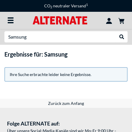
1
CO
neutraler Versand
2
Suche
Suche
Ergebnisse für: Samsung
Ihre Suche erbrachte leider keine Ergebnisse.
Zurück zum Anfang
Folge ALTERNATE auf:
Über unsere Social-Media-Kanäle sind wir Mo-Fr 9:00 Uhr -