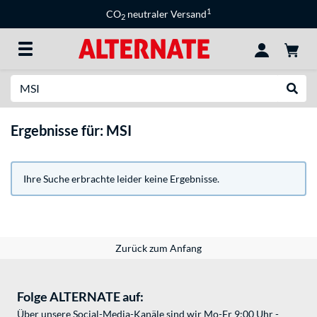
1
CO
neutraler Versand
2
Suche
Suche
Ergebnisse für: MSI
Ihre Suche erbrachte leider keine Ergebnisse.
Zurück zum Anfang
Folge ALTERNATE auf:
Über unsere Social-Media-Kanäle sind wir Mo-Fr 9:00 Uhr -