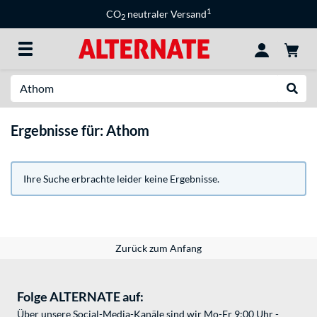
1
CO
neutraler Versand
2
Suche
Suche
Ergebnisse für: Athom
Ihre Suche erbrachte leider keine Ergebnisse.
Zurück zum Anfang
Folge ALTERNATE auf:
Über unsere Social-Media-Kanäle sind wir Mo-Fr 9:00 Uhr -