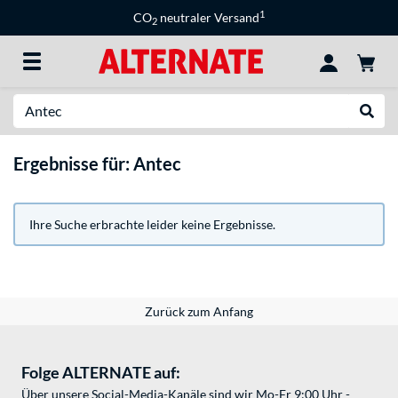
1
CO
neutraler Versand
2
Suche
Suche
Ergebnisse für: Antec
Ihre Suche erbrachte leider keine Ergebnisse.
Zurück zum Anfang
Folge ALTERNATE auf:
Über unsere Social-Media-Kanäle sind wir Mo-Fr 9:00 Uhr -