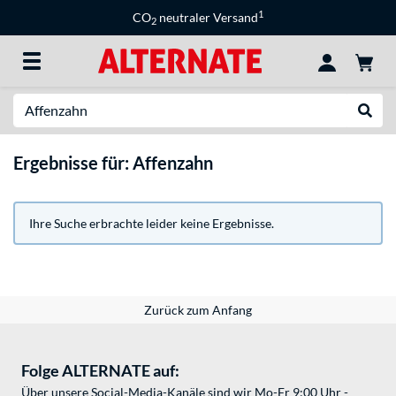
1
CO
neutraler Versand
2
Suche
Suche
Ergebnisse für: Affenzahn
Ihre Suche erbrachte leider keine Ergebnisse.
Zurück zum Anfang
Folge ALTERNATE auf:
Über unsere Social-Media-Kanäle sind wir Mo-Fr 9:00 Uhr -