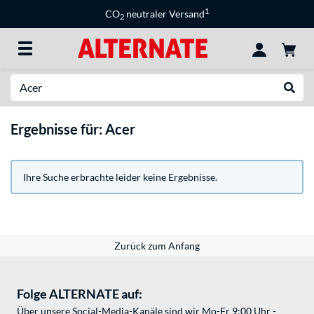
1
CO
neutraler Versand
2
Suche
Suche
Ergebnisse für: Acer
Ihre Suche erbrachte leider keine Ergebnisse.
Zurück zum Anfang
Folge ALTERNATE auf:
Über unsere Social-Media-Kanäle sind wir Mo-Fr 9:00 Uhr -