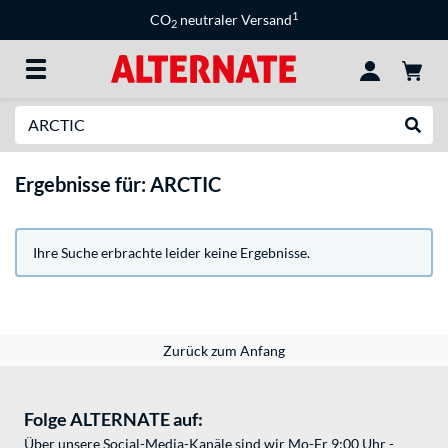
1
CO
neutraler Versand
2
Suche
Suche
Ergebnisse für: ARCTIC
Ihre Suche erbrachte leider keine Ergebnisse.
Zurück zum Anfang
Folge ALTERNATE auf:
Über unsere Social-Media-Kanäle sind wir Mo-Fr 9:00 Uhr -