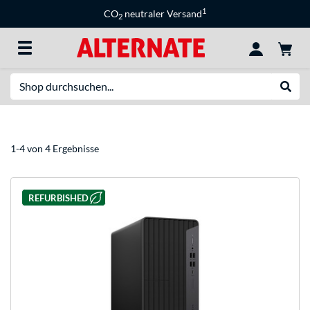
1
CO
neutraler Versand
2
Suche
Suche
1-4 von 4 Ergebnisse
REFURBISHED